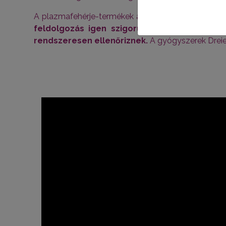
A plazmafehérje-termékek alapanyaga emberi vérpl
feldolgozás igen szigorú biztonsági előírá
rendszeresen ellenőriznek.
A gyógyszerek Dreiei