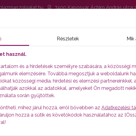
lazmaszolgalat.hu
7400 Kaposvár, Áchim András utca 2
GLALÁS
PLAZMAADÁSRÓL
AKCIÓK
VÉRADÁS
ő
Részletek
Mik 
CÉGTÖRTÉNET
et használ.
 tartalom és a hirdetések személyre szabására, a közösségi m
9 óta
működtet plazmaferezis állomásokat. Országosan ö
orgalmunk elemzésére. Továbbá megosztjuk a weboldalunk ha
rváron, Debrecenben, Kaposváron ,
Szombathelyen
é
ókat közösségi média, hirdetési és elemzési partnereinkkel, 
yolítottunk le.
Ezért hálásak vagyunk dolgozóinknak és 
álhatják azokkal az adatokkal, amelyeket Ön megadott neki
ználata során gyűjtöttek.
test AG, amely nagy múltra tekint vissza plazmafehérje-te
 a hematológia és az intenzív betegellátás területén alkal
öntheti, mihez járul hozzá, erről bővebben az
Adatkezelési t
ztosítják, lehetővé téve, hogy minél teljesebb életet éljene
, járuljon hozzá a sütik és követőkódok használatához az [Ö
al!
álható vállalati központon kívül a Biotestnek nyolc európai 
zág, Svájc), valamint Brazíliában vannak leányvállalatai és 