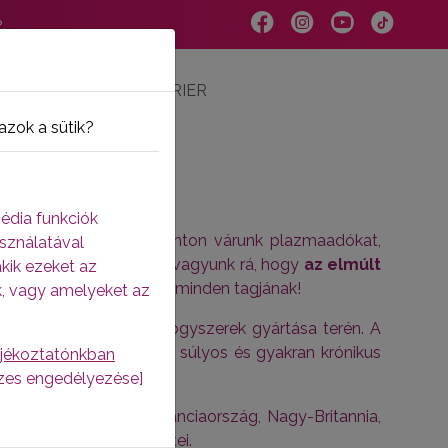
.
RÓLUNK
KARRIER
azok a sütik?
édia funkciók
sszesen 12 Plazma Ponton várunk plazmaadókat,
sználatával
s Sopronban.
Büszkék vagyunk rá, hogy
az elmúlt
akik ezeket az
plazmaadó közösségünk minden tagjának!
k, vagy amelyeket az
rmékek és biológiai gyógyszerek gyártása terén. A
mazzák. Ezek a termékek súlyos és gyakran krónikus
ájékoztatónkban
k.
sszes engedélyezése]
országban (Ausztria, Franciaország, Nagy-Britannia,
kereskedelmi képviseletei.