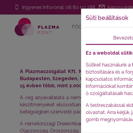
Ingyenes infovonal:
06 80 111 188
kaposvar@p
Süti beállítások
FŐOLDAL
IDŐPONTFO
Bevezet
Ez a weboldal sütik
Sütiket használunk a
A Plazmaszolgálat Kft. Magyarországon 200
biztosítására és a f
Budapesten, Szegeden, Győrben, Székesfehé
kapcsolatos informáci
15 évben több, mint 2.000.000 plazmaadást bon
információkat kombin
ő szolgáltatásaik has
A cég anyavállalata a németországi székhelyű Bio
készítményeket elsősorban a klinikai immunológia,
A testreszabással eld
betegségben szenvedő páciensek célzott kezelését bi
olvashat. Arra kérjük
gomb megnyomásáv
A németországi Dreieichban (Frankfurt mellett) tal
Olaszország, Oroszország, Magyarország, Spanyolors