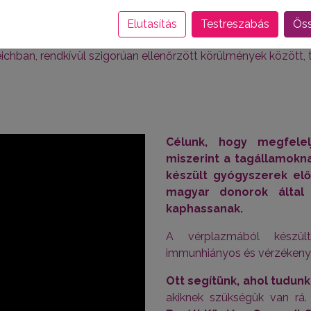
azma. A Biotest plazmaferezis útján gyűjti be a plazmát sa
Elutasítás
Testreszabás
Öss
sok és szabályozások szerint történik, melyet nemze
chban, rendkívül szigorúan ellenőrzött körülmények között, t
Célunk, hogy megfelel
miszerint a tagállamokn
készült gyógyszerek elő
magyar donorok által 
kaphassanak.
A vérplazmából készült
immunhiányos és vérzékeny 
Ott segítünk, ahol tudun
akiknek szükségük van rá