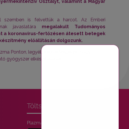
Gyermekintenzív Osztályt, valamint a Magyar
al szemben is felvettük a harcot. Az Emberi
mának javaslatára
megalakult Tudományos
t a koronavírus-fertőzésen átesett betegek
készítmény előállításán dolgozunk.
azma Ponton, legyél büszke Magadra, hogy
ntő gyógyszer elkészítésének!
Töltsd le alkalmazásunkat!
PlazmApp