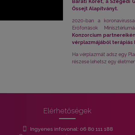
Baráti Körét, a Szegedi 
Őssejt Alapítványt.
2020-ban a koronavíruss
Erőforrások Minisztériu
Konzorcium partnereikén
vérplazmájából terápiás 
Ha vérplazmát adsz egy Pl
részese lehetsz egy életme
Elérhetőségek
Ingyenes infovonal:
06 80 111 188