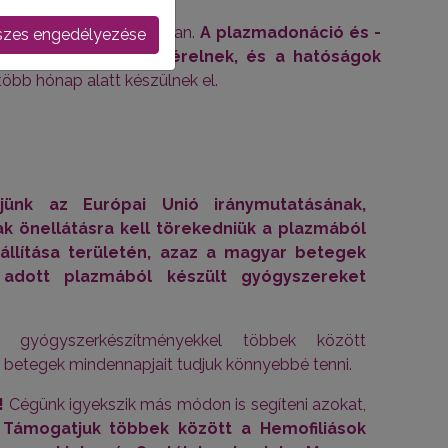
ját európai központjaiban.
A plazmadonáció és -
zes engedélyezése
tközi irányelvek vezérelnek, és a hatóságok
öbb hónap alatt készülnek el.
jünk az Európai Unió iránymutatásának,
ak önellátásra kell törekedniük a plazmából
állítása területén, azaz a magyar betegek
adott plazmából készült gyógyszereket
 gyógyszerkészítményekkel többek között
betegek mindennapjait tudjuk könnyebbé tenni.
k!
Cégünk igyekszik más módon is segíteni azokat,
.
Támogatjuk többek között a Hemofiliások